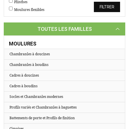
TASSEAUX
Plinthes
Moulures flexibles
SUR
MESURE
TOUTES LES FAMILLES
CATALOGUE
A
MOULURES
PROPOS
Chambranles à doucines
Chambranles à boudins
Cadres à doucines
Cadres à boudins
Socles et Chambranles modernes
Profils variés et Chambranles à baguettes
Battements de porte et Profils de finition
Cimaises