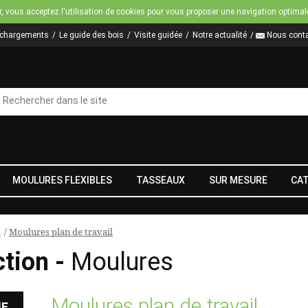
Jump to navigation
r, vous acceptez l'utilisation de cookies pour vous proposer une navigation optimal
échargements
Le guide des bois
Visite guidée
Notre actualité
Nous conta
MOULURES FLEXIBLES
TASSEAUX
SUR MESURE
CA
s
/
Moulures plan de travail
ction -
Moulures
Moulures plan de travail
HE