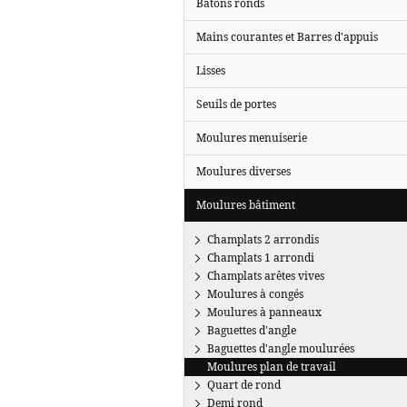
Bâtons ronds
Mains courantes et Barres d'appuis
Lisses
Seuils de portes
Moulures menuiserie
Moulures diverses
Moulures bâtiment
Champlats 2 arrondis
Champlats 1 arrondi
Champlats arêtes vives
Moulures à congés
Moulures à panneaux
Baguettes d'angle
Baguettes d'angle moulurées
Moulures plan de travail
Quart de rond
Demi rond