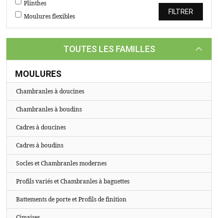
TASSEAUX
Plinthes
Moulures flexibles
SUR
MESURE
TOUTES LES FAMILLES
CATALOGUE
A
MOULURES
PROPOS
Chambranles à doucines
Chambranles à boudins
Cadres à doucines
Cadres à boudins
Socles et Chambranles modernes
Profils variés et Chambranles à baguettes
Battements de porte et Profils de finition
Cimaises