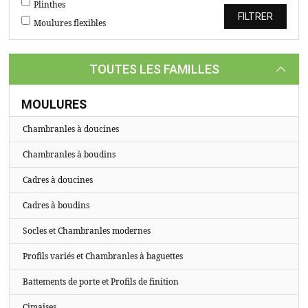
TASSEAUX
Plinthes
Moulures flexibles
SUR
MESURE
TOUTES LES FAMILLES
CATALOGUE
A
MOULURES
PROPOS
Chambranles à doucines
Chambranles à boudins
Cadres à doucines
Cadres à boudins
Socles et Chambranles modernes
Profils variés et Chambranles à baguettes
Battements de porte et Profils de finition
Cimaises