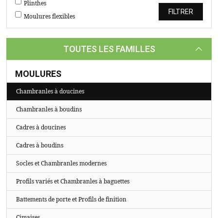
TASSEAUX
Plinthes
Moulures flexibles
SUR
MESURE
TOUTES LES FAMILLES
CATALOGUE
A
MOULURES
PROPOS
Chambranles à doucines
Chambranles à boudins
Cadres à doucines
Cadres à boudins
Socles et Chambranles modernes
Profils variés et Chambranles à baguettes
Battements de porte et Profils de finition
Cimaises