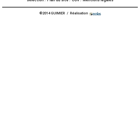
PROPOS
©2014 GUIMIER / Réalisation
Expérience
Guimier
Nos
services
Agences