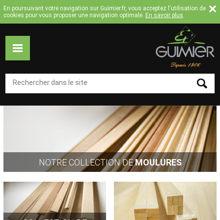
Jump to navigation
En poursuivant votre navigation sur Guimier.fr, vous acceptez l'utilisation de
cookies pour vous proposer une navigation optimale.
En savoir plus
.
ACCUEIL
MOULURES
COLLECTION
MOULURES
FLEXIBLES
TASSEAUX
NOTRE COLLECTION DE
MOULURES
SUR
MESURE
CATALOGUE
A