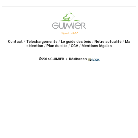
de
mise
en
oeuvre
TASSEAUX
Contact
Téléchargements
Le guide des bois
Notre actualité
Ma
sélection
Plan du site
CGV
Mentions légales
SUR
MESURE
©2014 GUIMIER / Réalisation
CATALOGUE
A
PROPOS