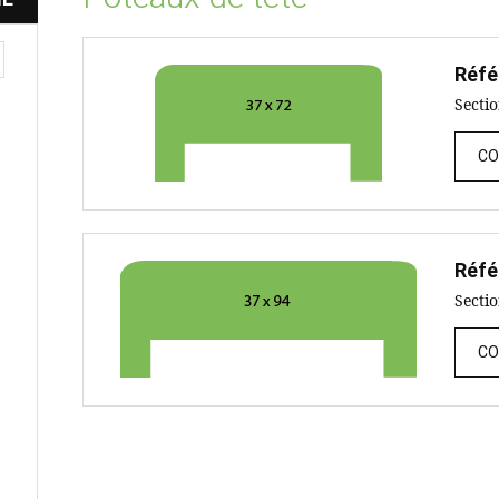
Réfé
Secti
CO
Réfé
Secti
CO