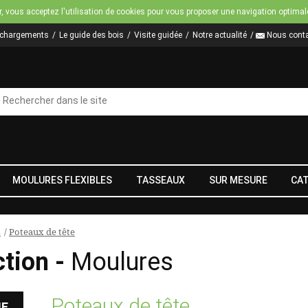
Jump to navigation
r, vous acceptez l'utilisation de cookies pour vous proposer une navigation optimal
échargements
Le guide des bois
Visite guidée
Notre actualité
Nous conta
MOULURES FLEXIBLES
TASSEAUX
SUR MESURE
CA
s
/
Poteaux de tête
ction -
Moulures
Poteaux de tête
HE