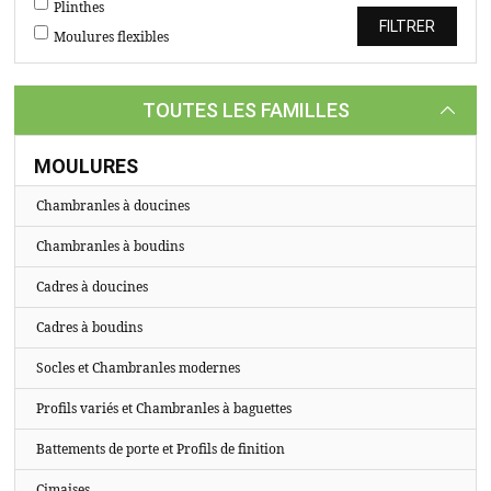
TASSEAUX
Plinthes
Moulures flexibles
SUR
MESURE
TOUTES LES FAMILLES
CATALOGUE
A
MOULURES
PROPOS
Chambranles à doucines
Chambranles à boudins
Cadres à doucines
Cadres à boudins
Socles et Chambranles modernes
Profils variés et Chambranles à baguettes
Battements de porte et Profils de finition
Cimaises