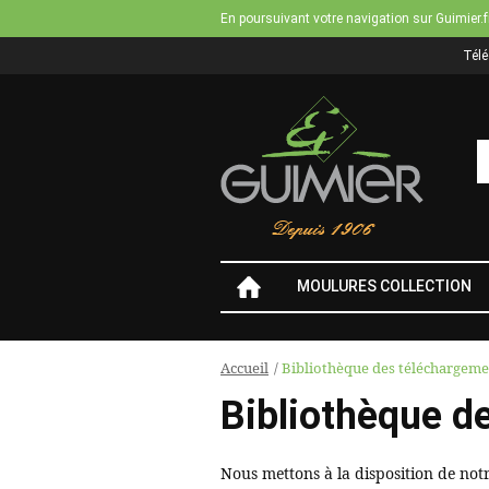
En poursuivant votre navigation sur Guimier.f
Tél
MOULURES COLLECTION
Accueil
/
Bibliothèque des téléchargeme
Vous
Bibliothèque d
êtes
ici
Nous mettons à la disposition de not