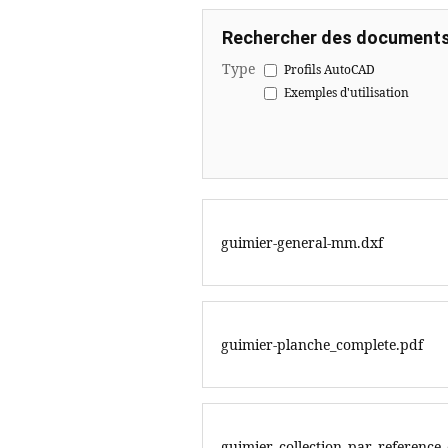
Rechercher des documents
Type
Profils AutoCAD
Exemples d'utilisation
guimier-general-mm.dxf
guimier-planche_complete.pdf
guimier_collection_par_referenc